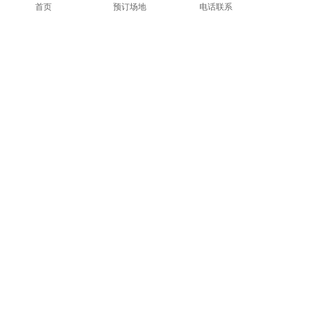
首页
预订场地
电话联系
1
显示全部
上一篇: 深圳中亚会展服务概况
下一篇: 你作为参展商应该如何选择自己最佳的展位？
广东省深圳市宝安区沙井中亚硅谷海岸
Copyright © 2024版权所有深圳中亚国际会展中心粤ICP备18043379号
网站声明