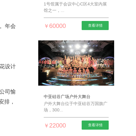
1号馆属于会议中心C区4大室内展
馆之一，...
60000
￥
。年会
查看详情
花设计
公司愉
中亚硅谷广场户外大舞台
安排，
户外大舞台位于中亚硅谷万国旗广
场，300...
22000
￥
查看详情