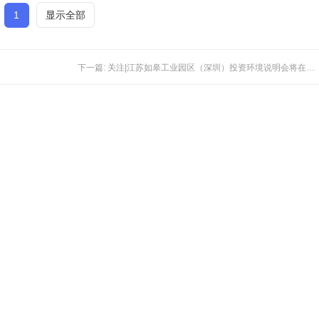
1
显示全部
下一篇: 关注|江苏如皋工业园区（深圳）投资环境说明会将在中亚举行